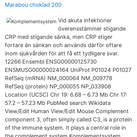
Marabou choklad 200
Vid akuta infektioner
överensstämmer stigande
CRP med stigande sänka, men CRP stiger
fortare än sänkan och används därför oftare
inom sjukvården för att få ett tydligare svar.
12266 Ensembl ENSG00000125730
ENSMUSG00000024164 UniProt P01024 P01027
RefSeq (mRNA) NM_000064 NM_009778
RefSeq (protein) NP_000055 NP_033908
Location (UCSC) Chr 19: 6.68 – 6.73 Mb Chr 17:
57.2 – 57.23 Mb PubMed search Wikidata
View/Edit Human View/Edit Mouse Complement
component 3, often simply called C3, is a protein
of the immune system. It plays a central role in
the complement system Komplementsystem,