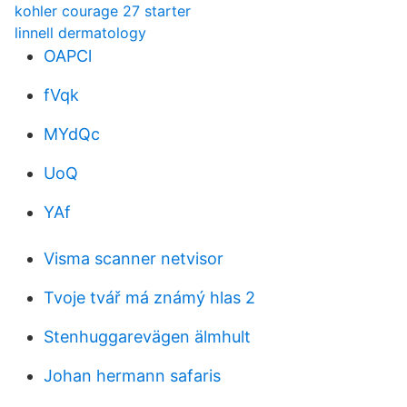
kohler courage 27 starter
linnell dermatology
OAPCl
fVqk
MYdQc
UoQ
YAf
Visma scanner netvisor
Tvoje tvář má známý hlas 2
Stenhuggarevägen älmhult
Johan hermann safaris