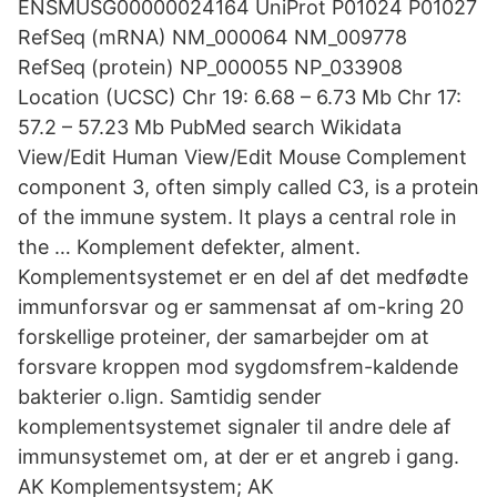
ENSMUSG00000024164 UniProt P01024 P01027
RefSeq (mRNA) NM_000064 NM_009778
RefSeq (protein) NP_000055 NP_033908
Location (UCSC) Chr 19: 6.68 – 6.73 Mb Chr 17:
57.2 – 57.23 Mb PubMed search Wikidata
View/Edit Human View/Edit Mouse Complement
component 3, often simply called C3, is a protein
of the immune system. It plays a central role in
the … Komplement defekter, alment.
Komplementsystemet er en del af det medfødte
immunforsvar og er sammensat af om-kring 20
forskellige proteiner, der samarbejder om at
forsvare kroppen mod sygdomsfrem-kaldende
bakterier o.lign. Samtidig sender
komplementsystemet signaler til andre dele af
immunsystemet om, at der er et angreb i gang.
AK Komplementsystem; AK