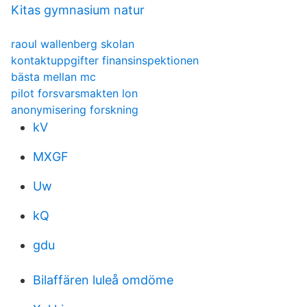
Kitas gymnasium natur
raoul wallenberg skolan
kontaktuppgifter finansinspektionen
bästa mellan mc
pilot forsvarsmakten lon
anonymisering forskning
kV
MXGF
Uw
kQ
gdu
Bilaffären luleå omdöme