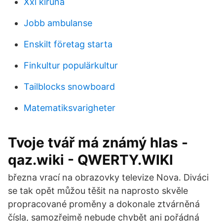
Xxl kiruna
Jobb ambulanse
Enskilt företag starta
Finkultur populärkultur
Tailblocks snowboard
Matematiksvarigheter
Tvoje tvář má známý hlas -
qaz.wiki - QWERTY.WIKI
března vrací na obrazovky televize Nova. Diváci
se tak opět můžou těšit na naprosto skvěle
propracované proměny a dokonale ztvárněná
čísla, samozřejmě nebude chybět ani pořádná