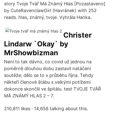
story Tvoje Tvář Má Známý Hlas [Pozastaveno]
by CuteRavenclawGirl (Havránek) with 252
reads. hlas, známý, tvoje. Vyhrála Hanka.
Christer
Lindarw `Okay` by
MrShowbizman
Není to tak dávno, co covid už jednou na
poměrně dlouhou dobu zastavil natáčení
soutěže; dělo se to v průběhu října. Tehdy
někteří členové štábu s velkými potížemi
dokonce skončili ve špitálu. test TVOJE TVÁŘ
MÁ ZNÁMÝ HLAS 2 – 7.
210,811 likes · 14,656 talking about this.