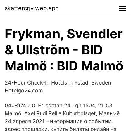
skattercrjv.web.app
Frykman, Svendler
& Ullström - BID
Malmö : BID Malmö
24-Hour Check-In Hotels in Ystad, Sweden
Hotelgo24.com
040-974010. Friisgatan 24 Lgh 1504, 21153
Malmö Axel Rudi Pell в Kulturbolaget, Мальмё
24 апреля 2021 – информация о событии,
адрес площадки, купить билеты онлайн на