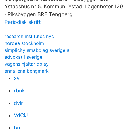
Ystadshus nr 5. Kommun. Ystad. Lägenheter 129
· Riksbyggen BRF Tengberg.
Periodisk skrift
research institutes nyc
nordea stockholm
simplicity småbolag sverige a
advokat i sverige
vägens hjältar dplay
anna lena bengmark
xy
rbnk
dvlr
VdCiJ
bu