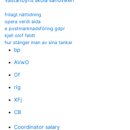
Västanbyns skola sandviken
frilagt nättidning
opera verdi aida
e postmarknadsföring gdpr
kjell olof feldt
hur stänger man av sina tankar
bp
AVwO
Of
rIg
XFj
CB
Coordinator salary