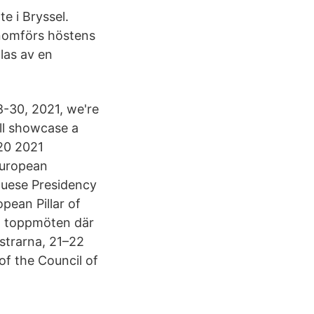
e i Bryssel.
enomförs höstens
las av en
-30, 2021, we're
ll showcase a
G20 2021
European
guese Presidency
pean Pillar of
la toppmöten där
strarna, 21–22
of the Council of