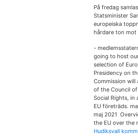
På fredag samlas
Statsminister Sa
europeiska toppm
hårdare ton mot 
- medlemsstatern
going to host ou
selection of Eur
Presidency on th
Commission will 
of the Council of
Social Rights, in
EU företräds. ma
maj 2021 Overvie
the EU over the
Hudiksvall kom