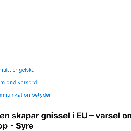
akt engelska
om ond korsord
mmunikation betyder
en skapar gnissel i EU – varsel o
p - Syre