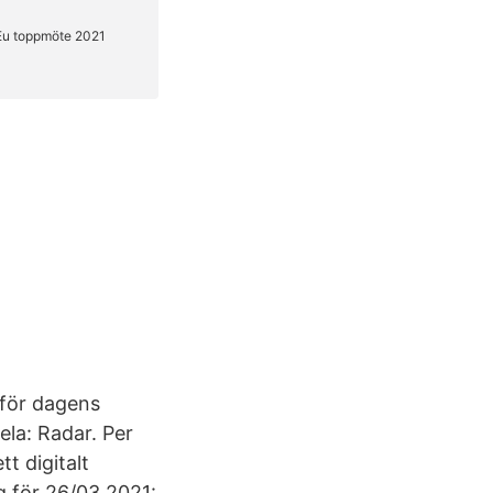
nför dagens
la: Radar. Per
tt digitalt
 för 26/03 2021: