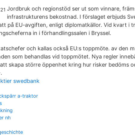
Jordbruk och regionstöd ser ut som vinnare, främ
infrastrukturens bekostnad. I förslaget erbjuds Sv
 på EU-avgiften, enligt diplomatkällor. Vid kvart i t
ngscheferna in i förhandlingssalen i Bryssel.
tatschefer och kallas också EU:s toppmöte. av den m
nden som behandlas vid toppmötet. Nya regler innebä
e att skapa större öppenhet kring hur risker bedöms 
.
aktier swedbank
kspärr a-traktor
s
skning
er nh
geschichte