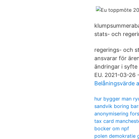
klumpsummerabatt
stats- och regeri
regerings- och s
ansvarar för äre
ändringar i syft
EU. 2021-03-26 -
Belåningsvärde 
hur bygger man ryc
sandvik boring bar
anonymisering for
tax card manchest
bocker om npf
polen demokratie 