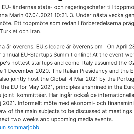
 EU-ländernas stats- och regeringschefer till toppmöt
nna Marin 07.04.2021 10:21. 3. Under nästa vecka g
öte. Ett toppmöte som redan i förberedelserna präg
Turkiet och Iran.
a är överens. EU:s ledare är överens om On April 28
r annual EU-Startups Summit online! At the event we'
ope's hottest startups and come Italy assumed the 
e 1 December 2020. The Italian Presidency and the 
also jointly host the Global 4 Mar 2021 by the Portu
 the EU for May 2021, principles enshrined in the Euro
 a joint kommittéer. Här ingår också de internationel
j 2021. Informellt möte med ekonomi- och finansmini
w of the main subjects to be discussed at meetings 
 next two weeks and upcoming media events.
mun sommarjobb