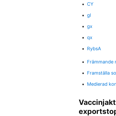
CY
gI
gx
qx
RybsA
Främmande m
Framställa s
Medierad ko
Vaccinjakt
exportstop