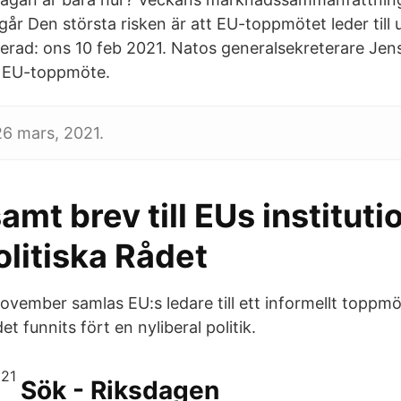
r Den största risken är att EU-toppmötet leder till 
rad: ons 10 feb 2021. Natos generalsekreterare Jen
ta EU-toppmöte.
26 mars, 2021.
t brev till EUs instituti
litiska Rådet
november samlas EU:s ledare till ett informellt toppm
t funnits fört en nyliberal politik.
Sök - Riksdagen