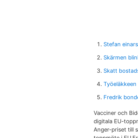
Stefan einar
Skärmen blin
Skatt bostad
Työeläkkeen 
Fredrik bond
Vacciner och Bid
digitala EU-topp
Anger-priset till 
toppmöte i EU.F