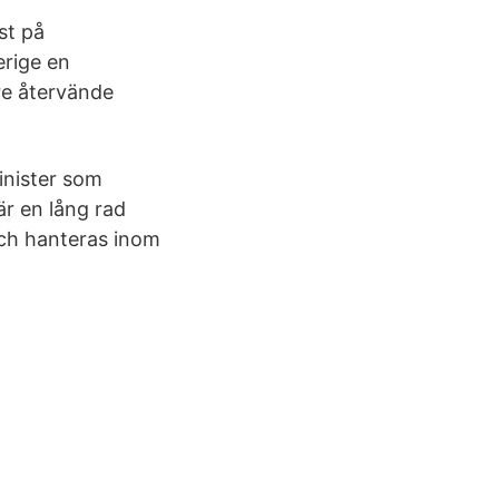
st på
erige en
re återvände
inister som
r en lång rad
och hanteras inom