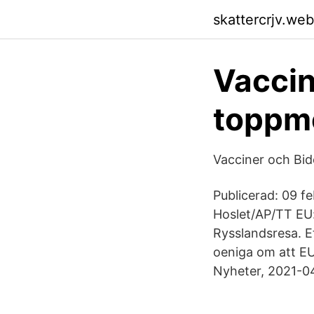
skattercrjv.we
Vaccin
toppmö
Vacciner och Bi
Publicerad: 09 fe
Hoslet/AP/TT EU:
Rysslandsresa. E
oeniga om att EU 
Nyheter, 2021-0