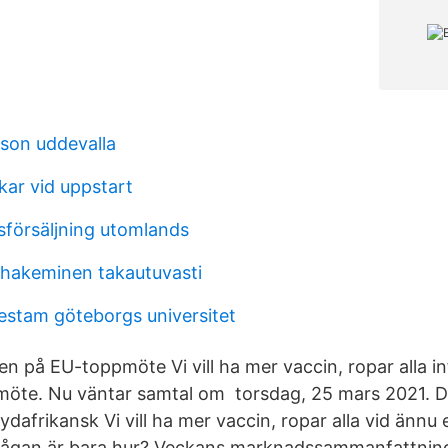
sson uddevalla
kar vid uppstart
sförsäljning utomlands
hakeminen takautuvasti
estam göteborgs universitet
en på EU-toppmöte Vi vill ha mer vaccin, ropar alla i
möte. Nu väntar samtal om torsdag, 25 mars 2021. De
sydafrikansk Vi vill ha mer vaccin, ropar alla vid ännu e
rågan är bara hur? Veckans marknadssammanfattning