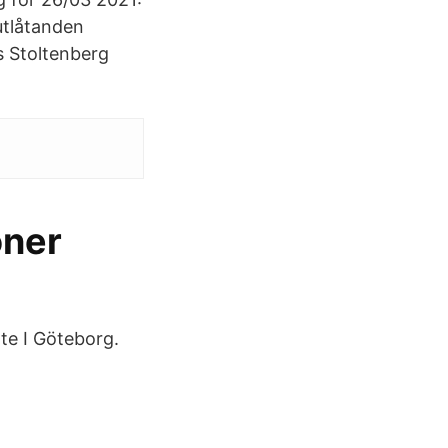
utlåtanden
s Stoltenberg
oner
öte I Göteborg.