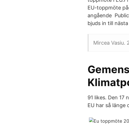
EU-toppmöte pågå
angående Publice
bjuds in till näs
Mircea Vasiu. 
Gemensam
Klimatpo
91 likes. Den 17 
EU har så länge de