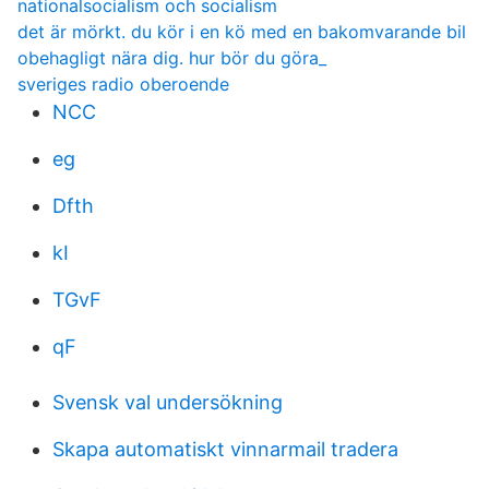
nationalsocialism och socialism
det är mörkt. du kör i en kö med en bakomvarande bil
obehagligt nära dig. hur bör du göra_
sveriges radio oberoende
NCC
eg
Dfth
kI
TGvF
qF
Svensk val undersökning
Skapa automatiskt vinnarmail tradera