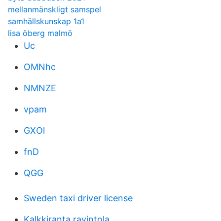
mellanmänskligt samspel
samhällskunskap 1a1
lisa öberg malmö
Uc
OMNhc
NMNZE
vpam
GXOl
fnD
QGG
Sweden taxi driver license
Kalkkiranta ravintola