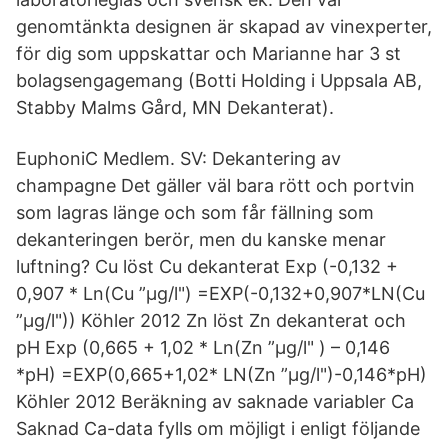
genomtänkta designen är skapad av vinexperter,
för dig som uppskattar och Marianne har 3 st
bolagsengagemang (Botti Holding i Uppsala AB,
Stabby Malms Gård, MN Dekanterat).
EuphoniC Medlem. SV: Dekantering av
champagne Det gäller väl bara rött och portvin
som lagras länge och som får fällning som
dekanteringen berör, men du kanske menar
luftning? Cu löst Cu dekanterat Exp (-0,132 +
0,907 * Ln(Cu ”μg/l") =EXP(-0,132+0,907*LN(Cu
”μg/l")) Köhler 2012 Zn löst Zn dekanterat och
pH Exp (0,665 + 1,02 * Ln(Zn ”μg/l" ) – 0,146
*pH) =EXP(0,665+1,02* LN(Zn ”μg/l")-0,146*pH)
Köhler 2012 Beräkning av saknade variabler Ca
Saknad Ca-data fylls om möjligt i enligt följande