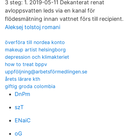
3 steg: 1. 2019-05-11 Dekanterat renat
avloppsvatten leds via en kanal för
flödesmätning innan vattnet förs till recipient.
Aleksej tolstoj romani
överföra till nordea konto
makeup artist helsingborg
depression och klimakteriet
how to treat bppv
uppföljning@arbetsförmedlingen.se
årets lärare kth
giftig groda colombia
DnPm
szT
ENaiC
oG