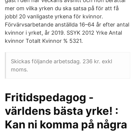
gäst i den här veckans avsnitt och hon berättar
mer om vilka yrken du ska satsa på för att få
jobb! 20 vanligaste yrkena för kvinnor.
Förvärvsarbetande anställda 16–64 år efter antal
kvinnor i yrket, år 2019. SSYK 2012 Yrke Antal
kvinnor Totalt Kvinnor % 5321.
Skickas följande arbetsdag. 236 kr. exkl
moms.
Fritidspedagog -
världens bästa yrke! :
Kan ni komma på några