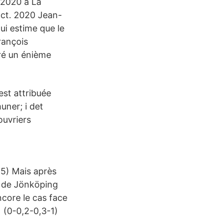
 2020 à La
oct. 2020 Jean-
ui estime que le
rançois
tré un énième
est attribuée
uner; i det
ouvriers
5) Mais après
b de Jönköping
ncore le cas face
 (0-0,2-0,3-1)