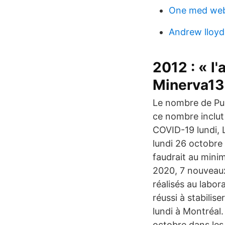
One med we
Andrew lloyd
2012 : « l
Minerva13
Le nombre de Pub
ce nombre inclut
COVID-19 lundi, La
lundi 26 octobre 
faudrait au mini
2020, 7 nouveaux
réalisés au labor
réussi à stabilis
lundi à Montréal.
octobre dans les 