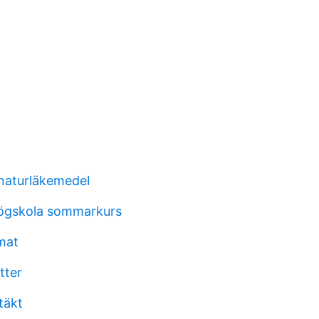
naturläkemedel
högskola sommarkurs
mat
tter
täkt