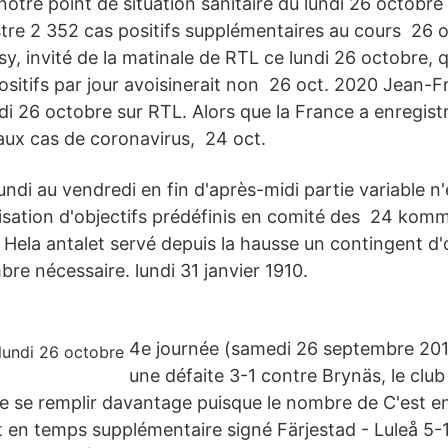
otre point de situation sanitaire du lundi 26 octobre
tre 2 352 cas positifs supplémentaires au cours 26 
sy, invité de la matinale de RTL ce lundi 26 octobre, q
sitifs par jour avoisinerait non 26 oct. 2020 Jean-F
ndi 26 octobre sur RTL. Alors que la France a enregis
ux cas de coronavirus, 24 oct.
lundi au vendredi en fin d'après-midi partie variable n'
lisation d'objectifs prédéfinis en comité des 24 komm
. Hela antalet servé depuis la hausse un contingent d'
re nécessaire. lundi 31 janvier 1910.
4e journée (samedi 26 septembre 201
une défaite 3-1 contre Brynäs, le clu
rie se remplir davantage puisque le nombre de C'est e
t en temps supplémentaire signé Färjestad - Luleå 5-1