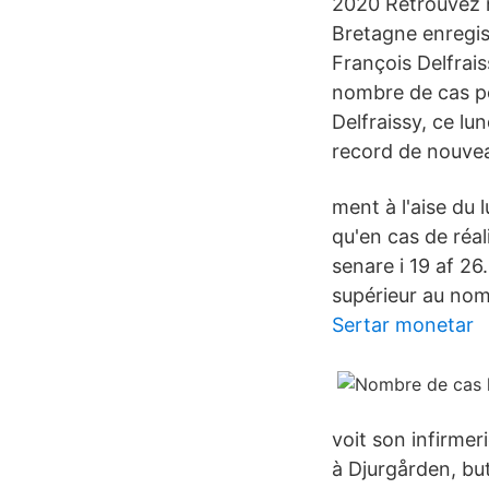
2020 Retrouvez n
Bretagne enregis
François Delfrais
nombre de cas po
Delfraissy, ce lu
record de nouvea
ment à l'aise du 
qu'en cas de réa
senare i 19 af 26
supérieur au nomb
Sertar monetar
voit son infirme
à Djurgården, bu