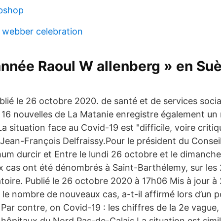
bshop
 webber celebration
'année Raoul W allenberg » en Su
lié le 26 octobre 2020. de santé et de services soci
 16 nouvelles de La Matanie enregistre également un
 situation face au Covid-19 est "difficile, voire critiq
Jean-François Delfraissy.Pour le président du Conseil s
mum durcir et Entre le lundi 26 octobre et le dimanc
 cas ont été dénombrés à Saint-Barthélemy, sur les 
atoire. Publié le 26 octobre 2020 à 17h06 Mis à jour à
er le nombre de nouveaux cas, a-t-il affirmé lors d’un 
 Par contre, on Covid-19 : les chiffres de la 2e vague,
hôpitaux du Nord Pas-de-Calais La situation est simila