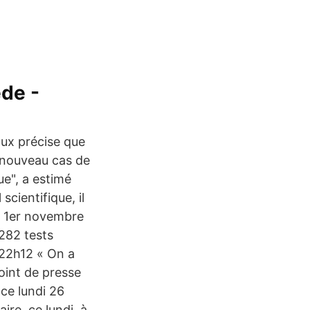
ède -
aux précise que
 nouveau cas de
ue", a estimé
cientifique, il
he 1er novembre
282 tests
 22h12 « On a
point de presse
 ce lundi 26
ire, ce lundi, à