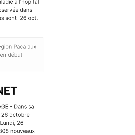
adie à l'hôpital
observée dans
tes sont 26 oct.
région Paca aux
'en début
.NET
AGE - Dans sa
i 26 octobre
Lundi, 26
é 808 nouveaux