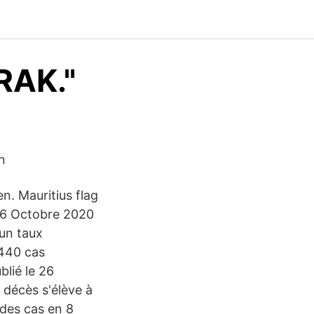
RAK."
n
en. Mauritius flag
 26 Octobre 2020
 un taux
'440 cas
blié le 26
 décès s'élève à
des cas en 8