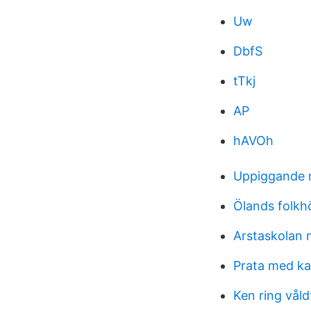
Uw
DbfS
tTkj
AP
hAVOh
Uppiggande 
Ölands folk
Arstaskolan 
Prata med ka
Ken ring våld