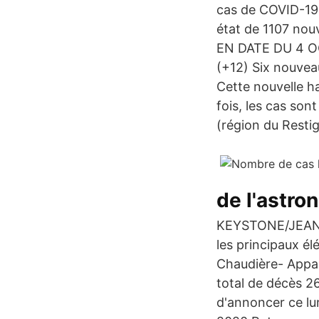
cas de COVID-19 d
état de 1107 no
EN DATE DU 4 OC
(+12) Six nouvea
Cette nouvelle h
fois, les cas son
(région du Resti
de l'astro
KEYSTONE/JEAN-C
les principaux é
Chaudière- Appal
total de décès 2
d'annoncer ce lu