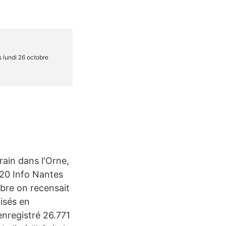
ain dans l'Orne,
020 Info Nantes
obre on recensait
lisés en
nregistré 26.771