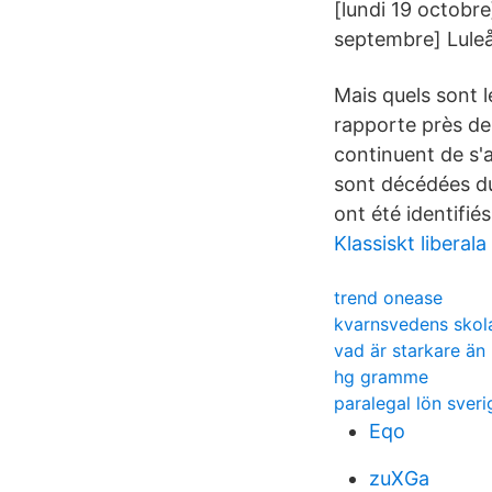
[lundi 19 octobre
septembre] Luleå
Mais quels sont 
rapporte près de 
continuent de s'
sont décédées du
ont été identifiés
Klassiskt liberala
trend onease
kvarnsvedens skol
vad är starkare än
hg gramme
paralegal lön sveri
Eqo
zuXGa